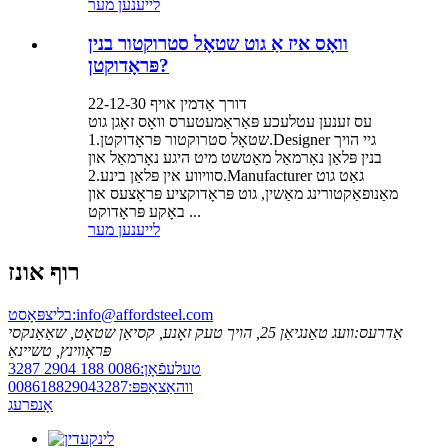
לייענען מער
וואָס איז אַ גוט שטאָל סטרוקטור בנין
פּראָדוקטן?
דורך אַדמין אויף 22-12-30
עס זענען עטלעכע פּאַראַמעטערס וואָס זאָגן גוט
שטאָל סטרוקטור פּראָדוקטן.1.Designer גיי הויך
בנין פּלאַן נאָרמאַל מאַטשט מיט היגע נאָרמאַל און
סוויווע אין פּלאַן בינע.2.Manufacturer גאַט גוט
מאַנופאַקטורינג מאַשין, גוט פּראָדוקציע פּראָצעס און
באָקע פּראָדוקט ...
לייענען מער
רוף אונז
info@affordsteel.com
בליצפּאָסט:
אַדרעס:
וועג טאַנגיאַן 25, הויך טעק זאָנע, קסיאַן שטאָט, שאַאַנקסי
פּראָווינץ, טשיינאַ
טעלעפֿאָן:
0086 188 2904 3287
ווהאַצאַפּפּ:
008618829043287
אָנפרעג