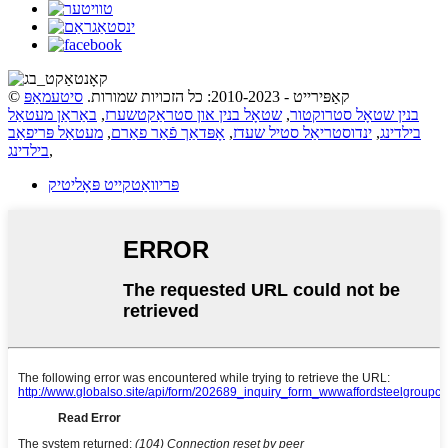
© קאַפּירייט - 2010-2023: כל הזכויות שמורות.
סיטעמאַפּ
בנין שטאָל סטרוקטור
,
שטאָל בנין און סטראַקטשערז
,
באַראַן מעטאַל
בילדינג
,
ינדוסטריאַל סטיל שעדז
,
אָפּדאַך פֿאַר פאַרם
,
מעטאַל פּריפאַב
,
בילדינג
פּריוואַטקייט פּאָליטיק