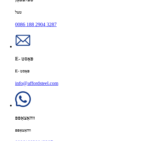
טעל
0086 188 2904 3287
E- פּאָסט
E- פּאָסט
info@affordsteel.com
ווהאַצאַפּפּ
ווהאַצאַפּפּ