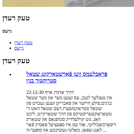
טעק רעדן
נייַעס
טעק רעדן
נייַעס
טעק רעדן
פּראָבלעמס ווען פֿאַרשטאַרקונג שטאָל
סטרוקטור בנין
דורך אַדמין אויף 22-12-30
אין טעגלעך לעבן, עס זענען מער און מער שטאָל
בנינים.פילע הייזער און פאבריקן זענען געבויט פון
שטאָל סטראַקטשערז.דעם שטאָל האט די
טשאַראַקטעריסטיקס פון הויך שטאַרקייַט, ליכט
וואָג, גוט קוילעלדיק סטיפנאַס און שטאַרק
דיפאָרמאַביליטי, אַזוי עס איז ספּעציעל פּאַסיק פֿאַר
לאַנג-שפּאַן, מאַלטי-געשיכטע און סופּער-ה ...