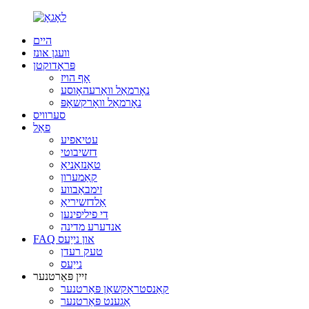
היים
וועגן אונז
פּראָדוקטן
אָף הויז
נאָרמאַל וואַרעהאָוסע
נאָרמאַל וואָרקשאָפּ
סערוויס
פאַל
עטיאפיע
דזשיבוטי
טאַנזאַניאַ
קאַמערון
זימבאַבווע
אַלדזשיריאַ
די פיליפינען
אנדערע מדינה
FAQ און נייַעס
טעק רעדן
נייַעס
זיין פּאַרטנער
קאַנסטראַקשאַן פּאַרטנער
אַגענט פּאַרטנער