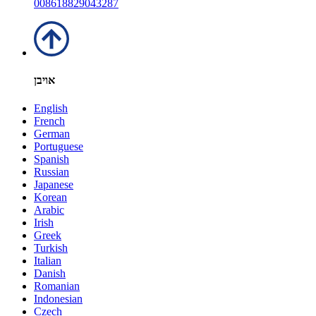
008618829043287
אויבן
English
French
German
Portuguese
Spanish
Russian
Japanese
Korean
Arabic
Irish
Greek
Turkish
Italian
Danish
Romanian
Indonesian
Czech