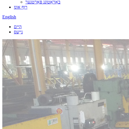
באַראַטונג פּאַרטנער
רוף אונז
English
היים
נייַעס