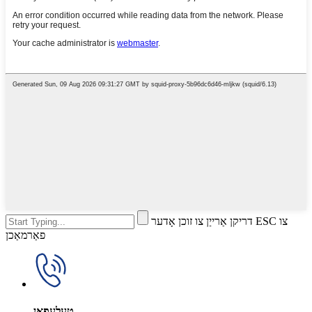
דריקן אַרייַן צו זוכן אָדער ESC צו
פאַרמאַכן
טעלעפאָן